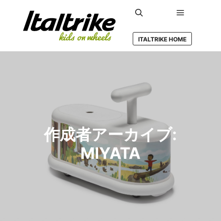
メインメ
検索
ITALTRIKE HOME
作成者アーカイブ:
MIYATA